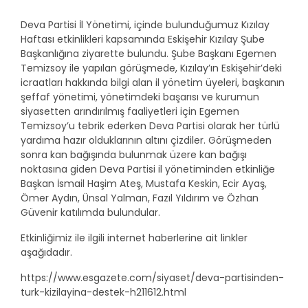
Deva Partisi İl Yönetimi, içinde bulunduğumuz Kızılay
Haftası etkinlikleri kapsamında Eskişehir Kızılay Şube
Başkanlığına ziyarette bulundu. Şube Başkanı Egemen
Temizsoy ile yapılan görüşmede, Kızılay’ın Eskişehir’deki
icraatları hakkında bilgi alan il yönetim üyeleri, başkanın
şeffaf yönetimi, yönetimdeki başarısı ve kurumun
siyasetten arındırılmış faaliyetleri için Egemen
Temizsoy’u tebrik ederken Deva Partisi olarak her türlü
yardıma hazır olduklarının altını çizdiler. Görüşmeden
sonra kan bağışında bulunmak üzere kan bağışı
noktasına giden Deva Partisi il yönetiminden etkinliğe
Başkan İsmail Haşim Ateş, Mustafa Keskin, Ecir Ayaş,
Ömer Aydın, Ünsal Yalman, Fazıl Yıldırım ve Özhan
Güvenir katılımda bulundular.
Etkinliğimiz ile ilgili internet haberlerine ait linkler
aşağıdadır.
https://www.esgazete.com/siyaset/deva-partisinden-
turk-kizilayina-destek-h211612.html