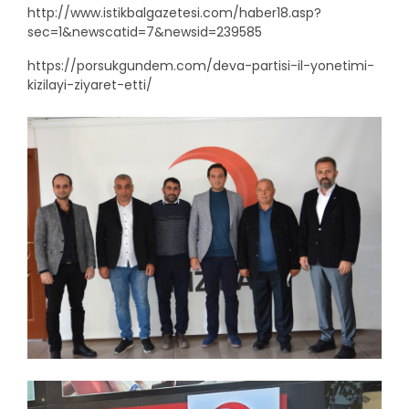
http://www.istikbalgazetesi.com/haber18.asp?
sec=1&newscatid=7&newsid=239585
https://porsukgundem.com/deva-partisi-il-yonetimi-
kizilayi-ziyaret-etti/