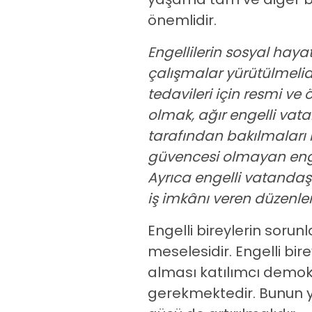
önemlidir.
Engellilerin sosyal haya
çalışmalar yürütülmelid
tedavileri için resmi ve
olmak, ağır engelli vat
tarafından bakılmaları iç
güvencesi olmayan enge
Ayrıca engelli vatanda
iş imkânı veren düzenleme
Engelli bireylerin soru
meselesidir. Engelli bi
alması katılımcı demok
gerekmektedir. Bunun ya