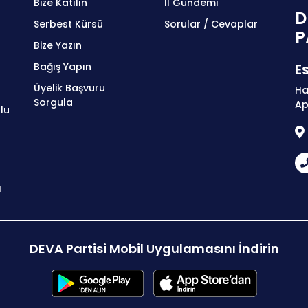
Bize Katılın
İl Gündemi
D
Serbest Kürsü
Sorular / Cevaplar
P
Bize Yazın
Bağış Yapın
Es
Üyelik Başvuru
Ha
Sorgula
Ap
lu
ı
DEVA Partisi Mobil Uygulamasını İndirin