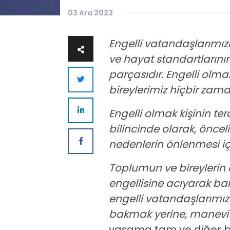
03 Ara 2023
Engelli vatandaşlarımız
ve hayat standartlarını
parçasıdır. Engelli olma
bireylerimiz hiçbir zam
Engelli olmak kişinin ter
bilincinde olarak, öncel
nedenlerin önlenmesi iç
Toplumun ve bireylerin e
engellisine acıyarak ba
engelli vatandaşlarımız 
bakmak yerine, manevi 
yaşama tam ve diğer bir