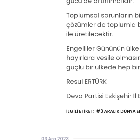
gücü de artırılmalıdır.
Toplumsal sorunların bi
çözümler de toplumla b
ile üretilecektir.
Engelliler Gününün ülke
hayırlara vesile olması
güçlü bir ülkede hep bi
Resul ERTÜRK
Deva Partisi Eskişehir İl
İLGİLİ ETİKET:
#3 ARALIK DÜNYA E
03 Ara 2023