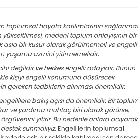
ın toplumsal hayata katılımlarının sağlanmas
n yükseltilmesi, medeni toplum anlayışının bir
k asla bir kusur olarak görülmemeli ve engelli
an yaşama azmini yitirmemelidir.
cihi değildir ve herkes engelli adayıdır. Bunun
ikle kişiyi engelli konumuna düşürecek
in gereken tedbirlerin alınması önemlidir.
ngellilere bakış açısı da önemlidir. Bir toplu
kar ve yardıma muhtaç biri olarak görürse,
özgüvenini yitirir. Bu nedenle onlara acıyarak
destek sunmalıyız.
Engellilerin toplumsal
eylerle eşit bir şekilde katılması son derece